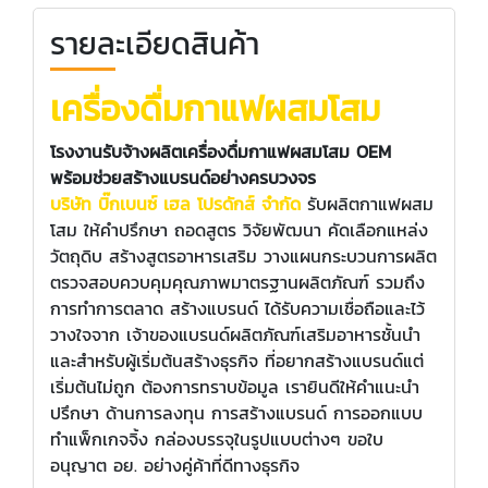
รายละเอียดสินค้า
เครื่องดื่มกาแฟผสมโสม
โรงงานรับจ้างผลิตเครื่องดื่มกาแฟผสมโสม OEM
พร้อมช่วยสร้างแบรนด์อย่างครบวงจร
บริษัท บิ๊กเบนซ์ เฮล โปรดักส์ จำกัด
รับผลิตกาแฟผสม
โสม
ให้คำปรึกษา ถอดสูตร วิจัยพัฒนา คัดเลือกแหล่ง
วัตถุดิบ สร้างสูตรอาหารเสริม วางแผนกระบวนการผลิต
ตรวจสอบควบคุมคุณภาพมาตรฐานผลิตภัณฑ์ รวมถึง
การทำการตลาด สร้างแบรนด์ ได้รับความเชื่อถือและไว้
วางใจจาก เจ้าของแบรนด์ผลิตภัณฑ์เสริมอาหารชั้นนำ
และสำหรับผู้เริ่มต้นสร้างธุรกิจ ที่อยากสร้างแบรนด์แต่
เริ่มต้นไม่ถูก ต้องการทราบข้อมูล เรายินดีให้คำแนะนำ
ปรึกษา ด้านการลงทุน การสร้างแบรนด์ การออกแบบ
ทำแพ็กเกจจิ้ง กล่องบรรจุในรูปแบบต่างๆ ขอใบ
อนุญาต อย. อย่างคู่ค้าที่ดีทางธุรกิจ