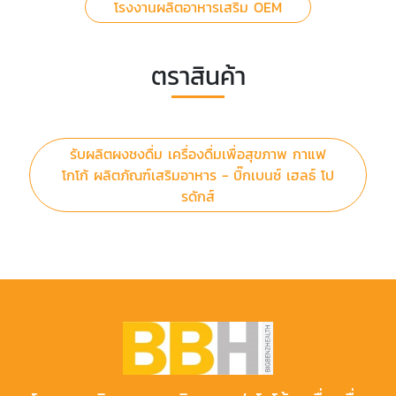
โรงงานผลิตอาหารเสริม OEM
ตราสินค้า
รับผลิตผงชงดื่ม เครื่องดื่มเพื่อสุขภาพ กาแฟ
โกโก้ ผลิตภัณฑ์เสริมอาหาร - บิ๊กเบนซ์ เฮลธ์ โป
รดักส์