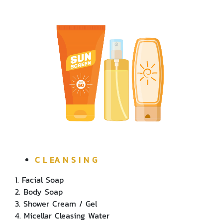
C L EA N S I N G
1. Facial Soap
2. Body Soap
3. Shower Cream / Gel
4. Micellar Cleasing Water