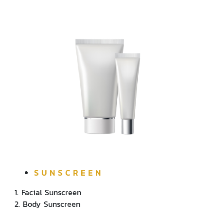
S U N S C R E E N
1. Facial Sunscreen
2. Body Sunscreen