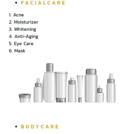
F A C I A L C A R E
1. Acne
2. Moisturizer
3. Whitening
4. Anti-Aging
5. Eye Care
6. Mask
B O D Y C A R E