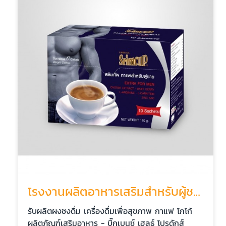
โรงงานผลิตอาหารเสริมสำหรับผู้ชาย
รับผลิตผงชงดื่ม เครื่องดื่มเพื่อสุขภาพ กาแฟ โกโก้
ผลิตภัณฑ์เสริมอาหาร - บิ๊กเบนซ์ เฮลธ์ โปรดักส์