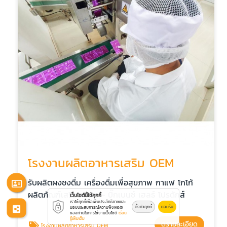
โรงงานผลิตอาหารเสริม OEM
รับผลิตผงชงดื่ม เครื่องดื่มเพื่อสุขภาพ กาแฟ โกโก้
ผลิตภัณฑ์เสริมอาหาร - บิ๊กเบนซ์ เฮลธ์ โปรดักส์
เว็บไซต์นี้ใช้คุกกี้
เราใช้คุกกี้เพื่อเพิ่มประสิทธิภาพและ
ตั้งค่าคุกกี้
ยอมรับ
มอบประสบการณ์ความพึงพอใจ
ของท่านในการใช้งานเว็บไซต์
เรียน
รู้เพิ่มเติม
ดูรายละเอียด
โรงงานผลิตอาหารเสริม OEM