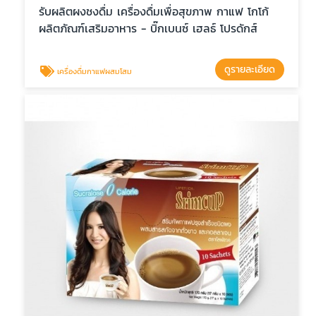
รับผลิตผงชงดื่ม เครื่องดื่มเพื่อสุขภาพ กาแฟ โกโก้
ผลิตภัณฑ์เสริมอาหาร - บิ๊กเบนซ์ เฮลธ์ โปรดักส์
ดูรายละเอียด
เครื่องดื่มกาแฟผสมโสม