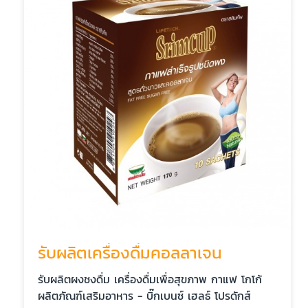
รับผลิตเครื่องดื่มคอลลาเจน
รับผลิตผงชงดื่ม เครื่องดื่มเพื่อสุขภาพ กาแฟ โกโก้
ผลิตภัณฑ์เสริมอาหาร - บิ๊กเบนซ์ เฮลธ์ โปรดักส์