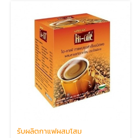
รับผลิตกาแฟผสมโสม